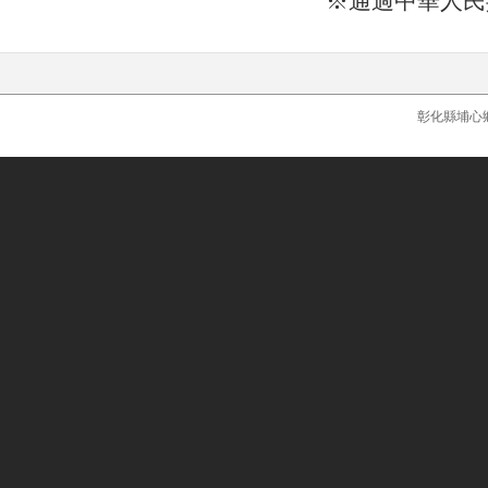
※通過中華人民
彰化縣埔心鄉員鹿路